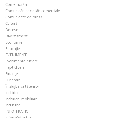
Comemorări
Comunicări societăți comerciale
Comunicate de presă
Cultură
Decese
Divertisment
Economie
Educație
EVENIMENT
Evenimente rutiere
Fapt divers
Finanțe
Funerare
În slujba cetățenilor
Închirieri
Închirieri imobiliare
Industrie
INFO TRAFIC
Informări avize