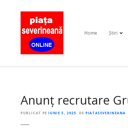
S
a
r
i
l
Home
Știri
a
c
o
n
ț
i
n
u
t
Anunț recrutare Gr
PUBLICAT PE
IUNIE 5, 2025
DE
PIATASEVERINEANA