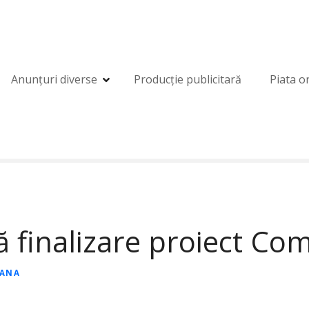
Anunțuri diverse
Producție publicitară
Piata o
 finalizare proiect Co
EANA