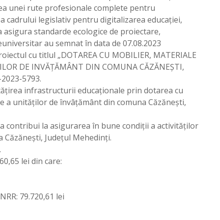
rea unei rute profesionale complete pentru
cadrului legislativ pentru digitalizarea educației,
 a asigura standarde ecologice de proiectare,
euniversitar au semnat în data de 07.08.2023
proiectul cu titlul „DOTAREA CU MOBILIER, MATERIALE
TILOR DE INVĂȚĂMÂNT DIN COMUNA CĂZĂNEȘTI,
-2023-5793.
ățirea infrastructurii educaționale prin dotarea cu
ale a unităților de învâțământ din comuna Căzănești,
 contribui la asigurarea în bune condiții a activităților
a Căzănești, Județul Mehedinți.
.
0,65 lei din care:
PNRR: 79.720,61 lei