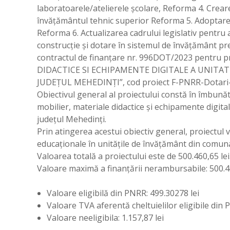
laboratoarele/atelierele școlare, Reforma 4. Crea
învățământul tehnic superior Reforma 5. Adoptarea 
Reforma 6. Actualizarea cadrului legislativ pentru
construcție și dotare în sistemul de învățământ pr
contractul de finanțare nr. 996DOT/2023 pentru 
DIDACTICE SI ECHIPAMENTE DIGITALE A UNITA
JUDEȚUL MEHEDINȚI”, cod proiect F-PNRR-Dotari
Obiectivul general al proiectului constă în îmbunăt
mobilier, materiale didactice și echipamente digit
județul Mehedinți.
Prin atingerea acestui obiectiv general, proiectul va
educaționale în unitățile de învățământ din comun
Valoarea totală a proiectului este de 500.460,65 lei
Valoare maximă a finanțării nerambursabile: 500.46
Valoare eligibilă din PNRR: 499.30278 lei
Valoare TVA aferentă cheltuielilor eligibile din 
Valoare neeligibila: 1.157,87 lei