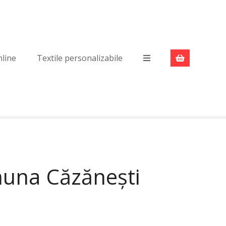
nline
Textile personalizabile
muna Căzănești