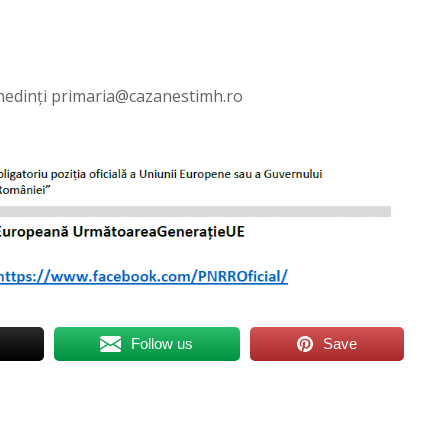
hedinți
primaria@cazanestimh.ro
Follow us
Save