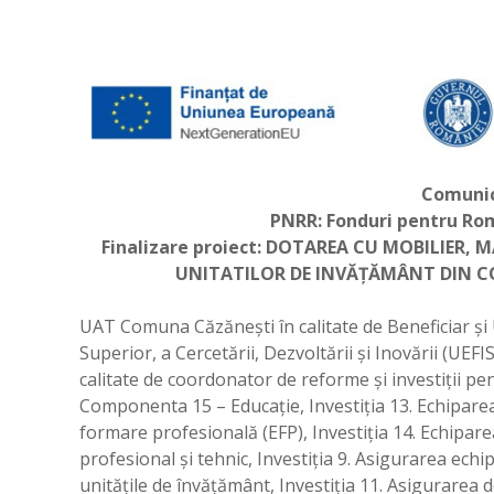
Comunic
PNRR: Fonduri pentru Ro
Finalizare proiect: DOTAREA CU MOBILIER, 
UNITATILOR DE INVĂȚĂMÂNT DIN C
UAT Comuna Căzănești în calitate de Beneficiar și
Superior, a Cercetării, Dezvoltării și Inovării (UEF
calitate de coordonator de reforme și investiții pe
Componenta 15 – Educație, Investiția 13. Echiparea
formare profesională (EFP), Investiția 14. Echipare
profesional și tehnic, Investiția 9. Asigurarea ech
unitățile de învățământ, Investiția 11. Asigurarea d