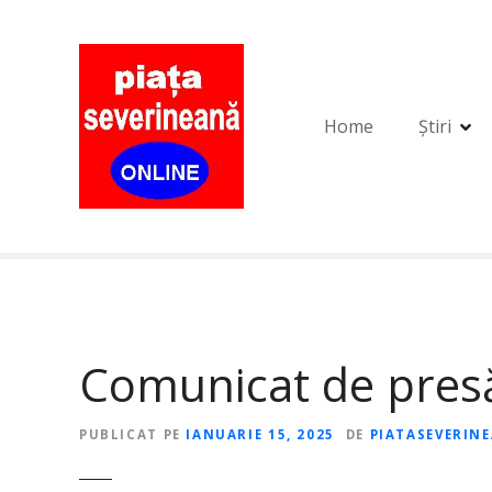
S
a
r
i
l
Home
Știri
a
c
o
n
ț
i
n
u
t
Comunicat de presă
PUBLICAT PE
IANUARIE 15, 2025
DE
PIATASEVERIN