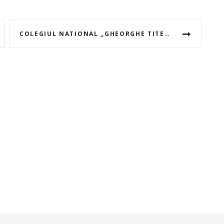
COLEGIUL NATIONAL „GHEORGHE TITEICA” SARBATORESTE ZIUA NATIONALA A CULTURII