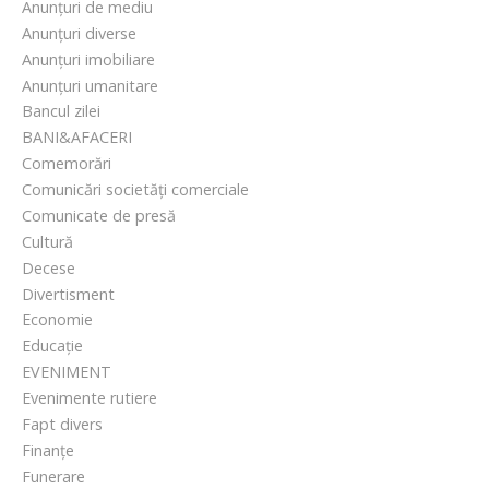
Anunțuri de mediu
Anunțuri diverse
Anunțuri imobiliare
Anunțuri umanitare
Bancul zilei
BANI&AFACERI
Comemorări
Comunicări societăți comerciale
Comunicate de presă
Cultură
Decese
Divertisment
Economie
Educație
EVENIMENT
Evenimente rutiere
Fapt divers
Finanțe
Funerare