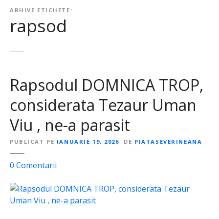
ARHIVE ETICHETE:
rapsod
Rapsodul DOMNICA TROP,
considerata Tezaur Uman
Viu , ne-a parasit
PUBLICAT PE
IANUARIE 19, 2026
DE
PIATASEVERINEANA
l
0
Comentarii
a
R
a
p