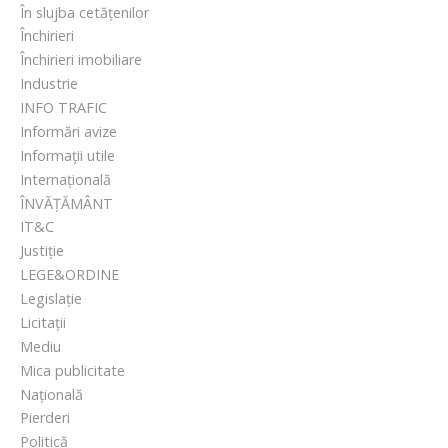
În slujba cetățenilor
Închirieri
Închirieri imobiliare
Industrie
INFO TRAFIC
Informări avize
Informații utile
Internațională
ÎNVĂȚĂMÂNT
IT&C
Justiție
LEGE&ORDINE
Legislație
Licitații
Mediu
Mica publicitate
Națională
Pierderi
Politică