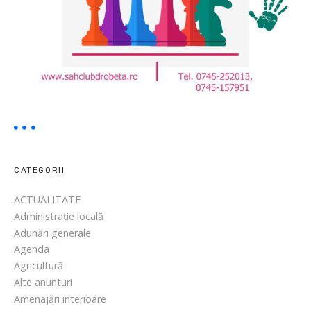
n
V
i
u
,
n
e
-
a
p
CATEGORII
a
ACTUALITATE
r
Administrație locală
a
Adunări generale
s
Agenda
i
Agricultură
t
Alte anunturi
Amenajări interioare