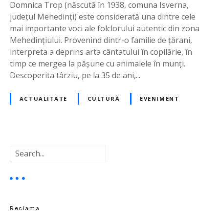
s
Domnica Trop (născută în 1938, comuna Isverna,
o
județul Mehedinți) este considerată una dintre cele
d
mai importante voci ale folclorului autentic din zona
u
Mehedințiului. Provenind dintr-o familie de țărani,
l
interpreta a deprins arta cântatului în copilărie, în
D
timp ce mergea la pășune cu animalele în munți.
O
Descoperita târziu, pe la 35 de ani,...
M
N
ACTUALITATE
CULTURĂ
EVENIMENT
I
C
A
T
C
R
a
O
u
P
t
ă
,
c
Reclama
o