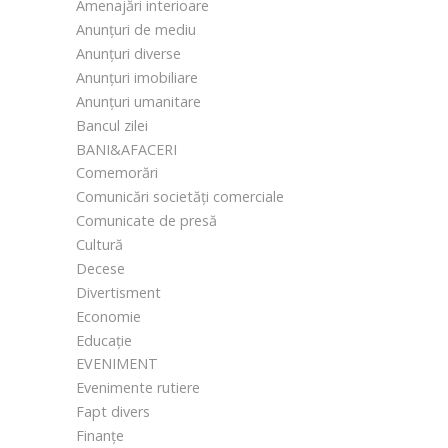
Amenajări interioare
Anunțuri de mediu
Anunțuri diverse
Anunțuri imobiliare
Anunțuri umanitare
Bancul zilei
BANI&AFACERI
Comemorări
Comunicări societăți comerciale
Comunicate de presă
Cultură
Decese
Divertisment
Economie
Educație
EVENIMENT
Evenimente rutiere
Fapt divers
Finanțe