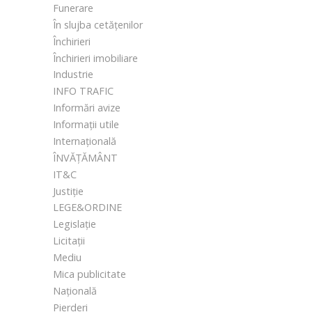
Funerare
În slujba cetățenilor
Închirieri
Închirieri imobiliare
Industrie
INFO TRAFIC
Informări avize
Informații utile
Internațională
ÎNVĂȚĂMÂNT
IT&C
Justiție
LEGE&ORDINE
Legislație
Licitații
Mediu
Mica publicitate
Națională
Pierderi