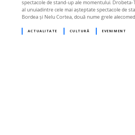
spectacole de stand-up ale momentului. Drobeta-T
al unuiadintre cele mai așteptate spectacole de st
Bordea și Nelu Cortea, două nume grele alecomedie
ACTUALITATE
CULTURĂ
EVENIMENT