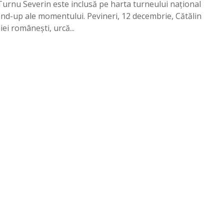
w
urnu Severin este inclusă pe harta turneului național
-
and-up ale momentului. Pevineri, 12 decembrie, Cătălin
u
i românești, urcă...
l
„
n
i
m
i
c
s
u
b
t
i
l
”
l
a
s
e
v
e
r
i