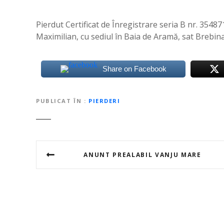
Pierdut Certificat de Înregistrare seria B nr. 3548
Maximilian, cu sediul în Baia de Aramă, sat Brebina
Share on Facebook
PUBLICAT ÎN
PIERDERI
N
ANUNT PREALABIL VANJU MARE
a
v
i