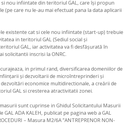
 si nou infiintate din teritoriul GAL, care își propun
le (pe care nu le-au mai efectuat pana la data aplicarii
le existente cat si cele nou infiintate (start-up) trebuie
tatea in teritoriul GAL (Sediul social și
eritoriul GAL, iar activitatea va fi desfășurată în
i solicitantii inscrisi la ONRC.
eaza, in primul rand, diversificarea domeniilor de
nfiinţarii şi dezvoltarii de microîntreprinderi şi
i dezvoltări economice multidirectionale, a creării de
riul GAL si cresterea atractivitatii zonei.
 masurii sunt cuprinse in Ghidul Solicitantului Masurii
GAL ADA KALEH, publicat pe pagina web a GAL
SI PROCEDURI – Masura M2/6A ”ANTREPRENOR NON-