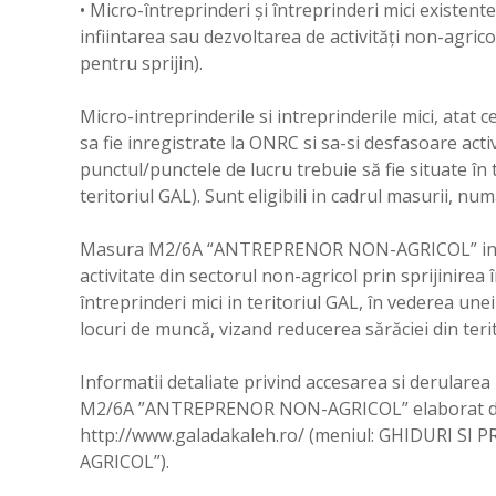
• Micro-întreprinderi și întreprinderi mici existente
infiintarea sau dezvoltarea de activități non-agrico
pentru sprijin).
Micro-intreprinderile si intreprinderile mici, atat ce
sa fie inregistrate la ONRC si sa-si desfasoare activi
punctul/punctele de lucru trebuie să fie situate în t
teritoriul GAL). Sunt eligibili in cadrul masurii, numa
Masura M2/6A “ANTREPRENOR NON-AGRICOL” incuraj
activitate din sectorul non-agricol prin sprijinirea î
întreprinderi mici in teritoriul GAL, în vederea une
locuri de muncă, vizand reducerea sărăciei din terito
Informatii detaliate privind accesarea si derularea
M2/6A ”ANTREPRENOR NON-AGRICOL” elaborat de 
http://www.galadakaleh.ro/ (meniul: GHIDURI 
AGRICOL”).