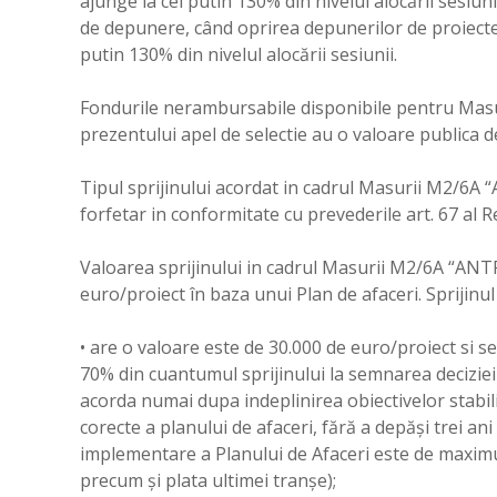
ajunge la cel putin 130% din nivelul alocării sesiuni
de depunere, când oprirea depunerilor de proiecte
putin 130% din nivelul alocării sesiunii.
Fondurile nerambursabile disponibile pentru M
prezentului apel de selectie au o valoare publica d
Tipul sprijinului acordat in cadrul Masurii M2/
forfetar in conformitate cu prevederile art. 67 al R
Valoarea sprijinului in cadrul Masurii M2/6A “
euro/proiect în baza unui Plan de afaceri. Sprijinu
• are o valoare este de 30.000 de euro/proiect si s
70% din cuantumul sprijinului la semnarea deciziei
acorda numai dupa indeplinirea obiectivelor stabili
corecte a planului de afaceri, fără a depăși trei an
implementare a Planului de Afaceri este de maximu
precum și plata ultimei tranșe);