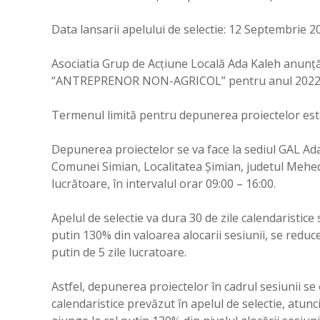
Data lansarii apelului de selectie: 12 Septembrie 20
Asociatia Grup de Acțiune Locală Ada Kaleh anunță
“ANTREPRENOR NON-AGRICOL” pentru anul 2022 în
Termenul limită pentru depunerea proiectelor est
Depunerea proiectelor se va face la sediul GAL Ada
Comunei Simian, Localitatea Șimian, judetul Mehedin
lucrătoare, în intervalul orar 09:00 – 16:00.
Apelul de selectie va dura 30 de zile calendaristic
putin 130% din valoarea alocarii sesiunii, se reduc
putin de 5 zile lucratoare.
Astfel, depunerea proiectelor în cadrul sesiunii se
calendaristice prevăzut în apelul de selectie, atun