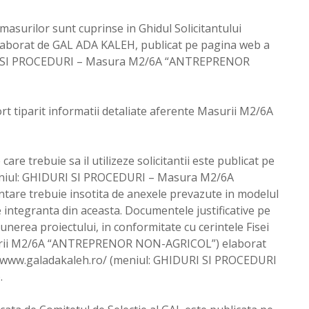
 masurilor sunt cuprinse in Ghidul Solicitantului
orat de GAL ADA KALEH, publicat pe pagina web a
URI SI PROCEDURI – Masura M2/6A “ANTREPRENOR
t tiparit informatii detaliate aferente Masurii M2/6A
care trebuie sa il utilizeze solicitantii este publicat pe
eniul: GHIDURI SI PROCEDURI – Masura M2/6A
re trebuie insotita de anexele prevazute in modelul
e integranta din aceasta. Documentele justificative pe
unerea proiectului, in conformitate cu cerintele Fisei
Masurii M2/6A “ANTREPRENOR NON-AGRICOL”) elaborat
//www.galadakaleh.ro/ (meniul: GHIDURI SI PROCEDURI
.