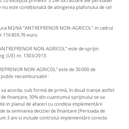
i, cu excepția primelor 5 zile lucratoare ale perioadei
 nu este condiționată de atingerea plafonului de cel
asura M2/6A “ANTREPRENOR NON-AGRICOL” in cadrul
e 116.859,76 euro.
6A “ANTREPRENOR NON-AGRICOL” este de sprijin
eg. (UE) nr. 1303/2013.
ANTREPRENOR NON-AGRICOL” este de 30.000 de
l public nerambursabil :
e va acorda, sub formă de primă, în două tranşe astfel:
 de finanțare; 30% din cuantumul sprijinului se va
te in planul de afaceri cu condiția implementării
i de la semnarea deciziei de finanțare (Perioada de
m 3 ani si include controlul implementării corecte