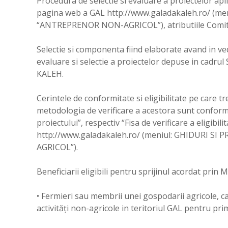
Procedura de selectie si evaluare a proiectelor apl
pagina web a GAL http://www.galadakaleh.ro/ (m
“ANTREPRENOR NON-AGRICOL”), atributiile Comit
Selectie si componenta fiind elaborate avand in ve
evaluare si selectie a proiectelor depuse in cadrul
KALEH.
Cerintele de conformitate si eligibilitate pe care tr
metodologia de verificare a acestora sunt conform 
proiectului”, respectiv “Fisa de verificare a eligibi
http://www.galadakaleh.ro/ (meniul: GHIDURI 
AGRICOL”).
Beneficiarii eligibili pentru sprijinul acordat
• Fermieri sau membrii unei gospodarii agricole, care
activități non-agricole in teritoriul GAL pentru pri