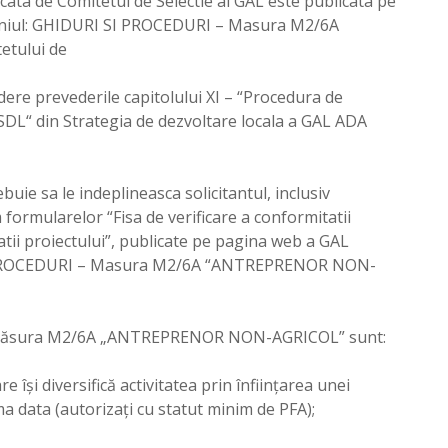
icata de Comitetul de Selectie al GAL este publicata pe
eniul: GHIDURI SI PROCEDURI – Masura M2/6A
etului de
dere prevederile capitolului XI – “Procedura de
 SDL“ din Strategia de dezvoltare locala a GAL ADA
ebuie sa le indeplineasca solicitantul, inclusiv
formularelor “Fisa de verificare a conformitatii
litatii proiectului”, publicate pe pagina web a GAL
SI PROCEDURI – Masura M2/6A “ANTREPRENOR NON-
 prin Măsura M2/6A „ANTREPRENOR NON-AGRICOL” sunt:
 își diversifică activitatea prin înființarea unei
ma data (autorizaţi cu statut minim de PFA);