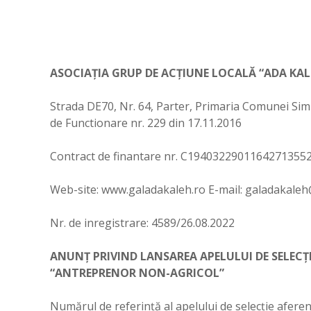
ASOCIAŢIA GRUP DE ACŢIUNE LOCALĂ “ADA KAL
Strada DE70, Nr. 64, Parter, Primaria Comunei Simi
de Functionare nr. 229 din 17.11.2016
Contract de finantare nr. C19403229011642713552
Web-site: www.galadakaleh.ro E-mail:
galadakaleh
Nr. de inregistrare: 4589/26.08.2022
ANUNȚ PRIVIND LANSAREA APELULUI DE SELECȚI
“ANTREPRENOR NON-AGRICOL”
Numărul de referință al apelului de selecție afere