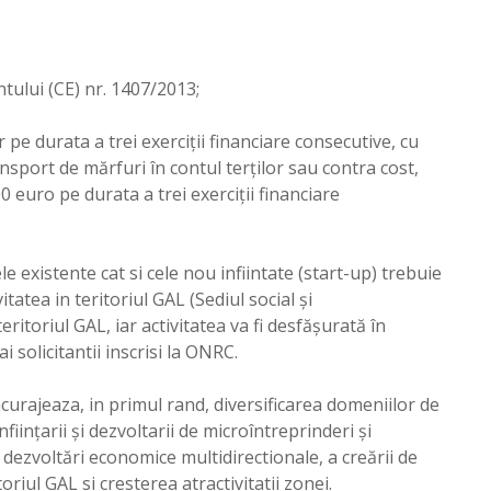
tului (CE) nr. 1407/2013;
pe durata a trei exerciții financiare consecutive, cu
nsport de mărfuri în contul terților sau contra cost,
 euro pe durata a trei exerciții financiare
le existente cat si cele nou infiintate (start-up) trebuie
tatea in teritoriul GAL (Sediul social și
eritoriul GAL, iar activitatea va fi desfășurată în
i solicitantii inscrisi la ONRC.
eaza, in primul rand, diversificarea domeniilor de
nfiinţarii şi dezvoltarii de microîntreprinderi şi
i dezvoltări economice multidirectionale, a creării de
riul GAL si cresterea atractivitatii zonei.