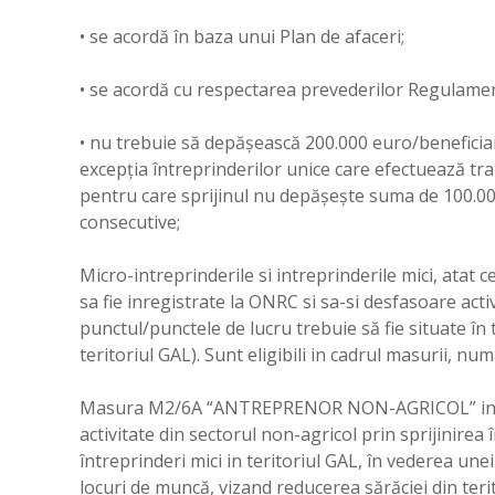
• se acordă în baza unui Plan de afaceri;
• se acordă cu respectarea prevederilor Regulamen
• nu trebuie să depăşească 200.000 euro/beneficiar 
excepția întreprinderilor unice care efectuează tra
pentru care sprijinul nu depășește suma de 100.000
consecutive;
Micro-intreprinderile si intreprinderile mici, atat ce
sa fie inregistrate la ONRC si sa-si desfasoare activi
punctul/punctele de lucru trebuie să fie situate în t
teritoriul GAL). Sunt eligibili in cadrul masurii, numa
Masura M2/6A “ANTREPRENOR NON-AGRICOL” incuraj
activitate din sectorul non-agricol prin sprijinirea î
întreprinderi mici in teritoriul GAL, în vederea une
locuri de muncă, vizand reducerea sărăciei din terito