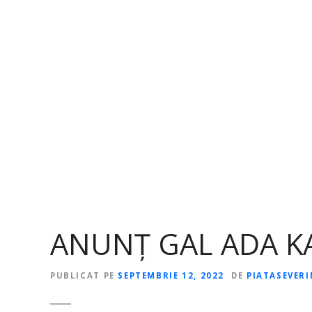
S
a
r
i
l
a
c
o
n
ț
i
n
u
t
ANUNȚ GAL ADA K
PUBLICAT PE
SEPTEMBRIE 12, 2022
DE
PIATASEVER