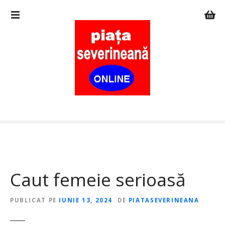
S
a
r
i
l
a
c
o
n
ț
i
n
u
t
Caut femeie serioasă
PUBLICAT PE
IUNIE 13, 2024
DE
PIATASEVERINEANA