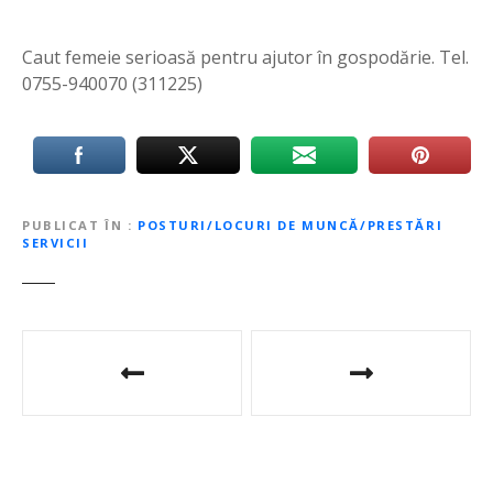
Caut femeie serioasă pentru ajutor în gospodărie. Tel.
0755-940070 (311225)
PUBLICAT ÎN
POSTURI/LOCURI DE MUNCĂ/PRESTĂRI
SERVICII
N
a
v
i