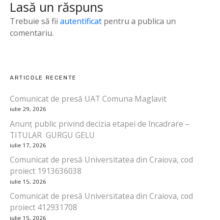
Lasă un răspuns
g
Trebuie să fii
autentificat
pentru a publica un
a
comentariu.
r
e
ARTICOLE RECENTE
î
Comunicat de presă UAT Comuna Maglavit
iulie 29, 2026
n
Anunț public privind decizia etapei de încadrare –
a
TITULAR GURGU GELU
iulie 17, 2026
r
Comunicat de presă Universitatea din Craiova, cod
proiect 1913636038
t
iulie 15, 2026
i
Comunicat de presă Universitatea din Craiova, cod
proiect 412931708
c
iulie 15, 2026