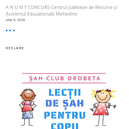
o
A N U N Ț CONCURS Centrul Județean de Resurse și
Asistență Educațională Mehedinți
l
iulie 9, 2026
e
RECLAME