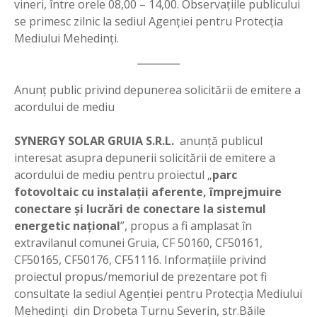
vineri, între orele 08,00 – 14,00. Observaţiile publicului
se primesc zilnic la sediul Agenţiei pentru Protecţia
Mediului Mehedinţi.
Anunţ public privind depunerea solicitării de emitere a
acordului de mediu
SYNERGY SOLAR GRUIA S.R.L.
anunţă publicul
interesat asupra depunerii solicitării de emitere a
acordului de mediu pentru proiectul „
parc
fotovoltaic cu instalaţii aferente, împrejmuire
conectare şi lucrări de conectare la sistemul
energetic naţional
”, propus a fi amplasat în
extravilanul comunei Gruia, CF 50160, CF50161,
CF50165, CF50176, CF51116. Informaţiile privind
proiectul propus/memoriul de prezentare pot fi
consultate la sediul Agenţiei pentru Protecţia Mediului
Mehedinţi din Drobeta Turnu Severin, str.Băile