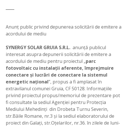
Anunţ public privind depunerea solicitării de emitere a
acordului de mediu
SYNERGY SOLAR GRUIA S.R.L.
anunţă publicul
interesat asupra depunerii solicitării de emitere a
acordului de mediu pentru proiectul „
parc
fotovoltaic cu instalaţii aferente, împrejmuire
conectare şi lucrări de conectare la sistemul
energetic naţional
”, propus a fi amplasat în
extravilanul comunei Gruia, CF 50128. Informaţiile
privind proiectul propus/memoriul de prezentare pot
fi consultate la sediul Agenţiei pentru Protecţia
Mediului Mehedinţi din Drobeta Turnu Severin,
str.Băile Romane, nr.3 şi la sediul elaboratorului de
proiect din Galaţi, str.Oţelarilor, nr.36. în zilele de luni-