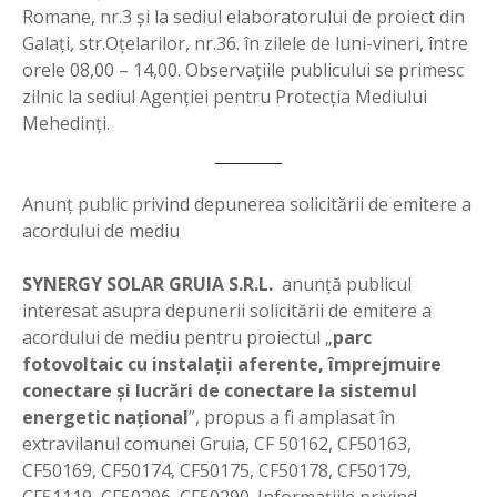
Romane, nr.3 şi la sediul elaboratorului de proiect din
Galaţi, str.Oţelarilor, nr.36. în zilele de luni-vineri, între
orele 08,00 – 14,00. Observaţiile publicului se primesc
zilnic la sediul Agenţiei pentru Protecţia Mediului
Mehedinţi.
Anunţ public privind depunerea solicitării de emitere a
acordului de mediu
SYNERGY SOLAR GRUIA S.R.L.
anunţă publicul
interesat asupra depunerii solicitării de emitere a
acordului de mediu pentru proiectul „
parc
fotovoltaic cu instalaţii aferente, împrejmuire
conectare şi lucrări de conectare la sistemul
energetic naţional
”, propus a fi amplasat în
extravilanul comunei Gruia, CF 50162, CF50163,
CF50169, CF50174, CF50175, CF50178, CF50179,
CF51119, CF50296, CF50290. Informaţiile privind