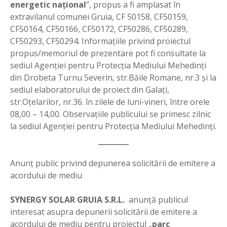
energetic naţional
”, propus a fi amplasat în
extravilanul comunei Gruia, CF 50158, CF50159,
CF50164, CF50166, CF50172, CF50286, CF50289,
CF50293, CF50294. Informaţiile privind proiectul
propus/memoriul de prezentare pot fi consultate la
sediul Agenţiei pentru Protecţia Mediului Mehedinţi
din Drobeta Turnu Severin, str.Băile Romane, nr.3 şi la
sediul elaboratorului de proiect din Galaţi,
str.Oţelarilor, nr.36. în zilele de luni-vineri, între orele
08,00 – 14,00. Observaţiile publicului se primesc zilnic
la sediul Agenţiei pentru Protecţia Mediului Mehedinţi.
Anunţ public privind depunerea solicitării de emitere a
acordului de mediu
SYNERGY SOLAR GRUIA S.R.L.
anunţă publicul
interesat asupra depunerii solicitării de emitere a
acordului de mediu pentru proiectul „
parc