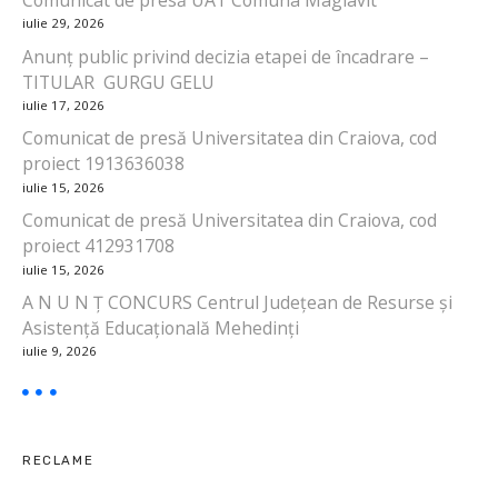
iulie 29, 2026
n
Anunț public privind decizia etapei de încadrare –
a
TITULAR GURGU GELU
iulie 17, 2026
r
Comunicat de presă Universitatea din Craiova, cod
proiect 1913636038
t
iulie 15, 2026
i
Comunicat de presă Universitatea din Craiova, cod
proiect 412931708
c
iulie 15, 2026
o
A N U N Ț CONCURS Centrul Județean de Resurse și
Asistență Educațională Mehedinți
l
iulie 9, 2026
e
RECLAME