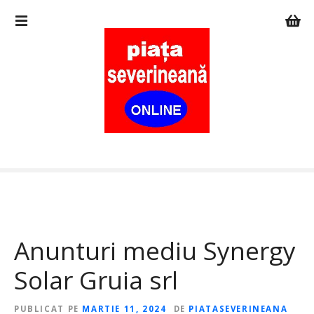
S
a
r
i
l
a
c
o
n
ț
i
n
u
t
Anunturi mediu Synergy
Solar Gruia srl
PUBLICAT PE
MARTIE 11, 2024
DE
PIATASEVERINEANA