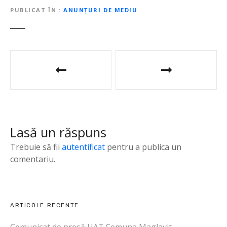
PUBLICAT ÎN
ANUNȚURI DE MEDIU
N
a
v
i
Lasă un răspuns
g
Trebuie să fii
autentificat
pentru a publica un
a
comentariu.
r
e
ARTICOLE RECENTE
î
Comunicat de presă UAT Comuna Maglavit