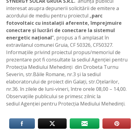
SYNERGY SOLAR GRUIA S.R.L.
anunţă publicul
interesat asupra depunerii solicitării de emitere a
acordului de mediu pentru proiectul „
parc
fotovoltaic cu instalaţii aferente, împrejmuire
conectare şi lucrări de conectare la sistemul
energetic naţional
”, propus a fi amplasat în
extravilanul comunei Gruia, CF 50326, CF50327.
Informaţiile privind proiectul propus/memoriul de
prezentare pot fi consultate la sediul Agenţiei pentru
Protecţia Mediului Mehedinţi din Drobeta Turnu
Severin, str.Băile Romane, nr.3 şi la sediul
elaboratorului de proiect din Galaţi, str.Oţelarilor,
nr.36. în zilele de luni-vineri, între orele 08,00 – 14,00.
Observaţiile publicului se primesc zilnic la
sediul Agenţiei pentru Protecţia Mediului Mehedinţi.