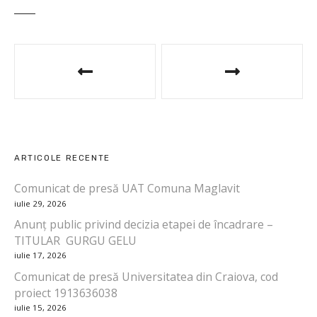
N
a
v
i
ARTICOLE RECENTE
g
Comunicat de presă UAT Comuna Maglavit
a
iulie 29, 2026
r
Anunț public privind decizia etapei de încadrare –
TITULAR GURGU GELU
e
iulie 17, 2026
Comunicat de presă Universitatea din Craiova, cod
î
proiect 1913636038
n
iulie 15, 2026