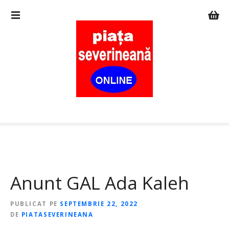
S
a
r
i
l
a
c
o
n
ț
i
n
u
t
Anunt GAL Ada Kaleh
PUBLICAT PE
SEPTEMBRIE 22, 2022
DE
PIATASEVERINEANA