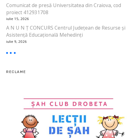
Comunicat de presă Universitatea din Craiova, cod
a
proiect 412931708
iulie 15, 2026
r
A N U N Ț CONCURS Centrul Județean de Resurse și
t
Asistență Educațională Mehedinți
iulie 9, 2026
i
c
o
RECLAME
l
e