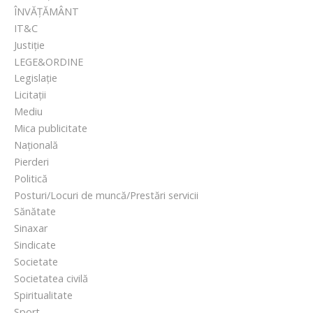
ÎNVĂȚĂMÂNT
IT&C
Justiție
LEGE&ORDINE
Legislație
Licitații
Mediu
Mica publicitate
Națională
Pierderi
Politică
Posturi/Locuri de muncă/Prestări servicii
Sănătate
Sinaxar
Sindicate
Societate
Societatea civilă
Spiritualitate
Sport