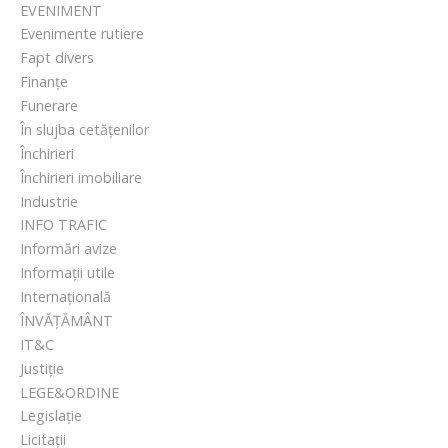
EVENIMENT
Evenimente rutiere
Fapt divers
Finanțe
Funerare
În slujba cetățenilor
Închirieri
Închirieri imobiliare
Industrie
INFO TRAFIC
Informări avize
Informații utile
Internațională
ÎNVĂȚĂMÂNT
IT&C
Justiție
LEGE&ORDINE
Legislație
Licitații