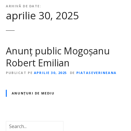
ARHIVĂ DE DATE:
aprilie 30, 2025
Anunț public Mogoșanu
Robert Emilian
PUBLICAT PE
APRILIE 30, 2025
DE
PIATASEVERINEANA
ANUNȚURI DE MEDIU
C
a