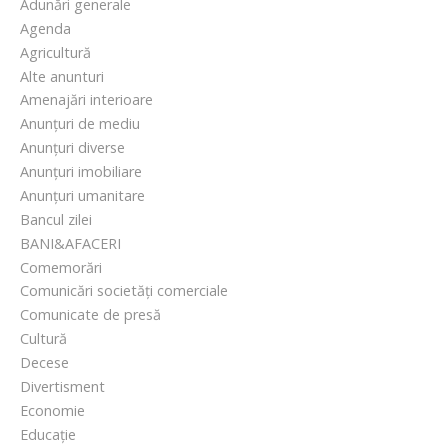
Adunări generale
Agenda
Agricultură
Alte anunturi
Amenajări interioare
Anunțuri de mediu
Anunțuri diverse
Anunțuri imobiliare
Anunțuri umanitare
Bancul zilei
BANI&AFACERI
Comemorări
Comunicări societăți comerciale
Comunicate de presă
Cultură
Decese
Divertisment
Economie
Educație