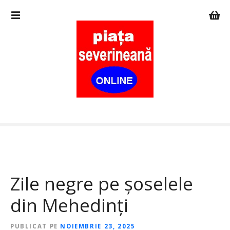
S
a
r
i
l
a
c
o
n
ț
i
n
u
t
Zile negre pe șoselele
din Mehedinți
PUBLICAT PE
NOIEMBRIE 23, 2025