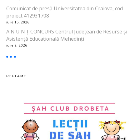
i
Comunicat de presă Universitatea din Craiova, cod
proiect 412931708
c
iulie 15, 2026
o
A N U N Ț CONCURS Centrul Județean de Resurse și
Asistență Educațională Mehedinți
l
iulie 9, 2026
e
RECLAME