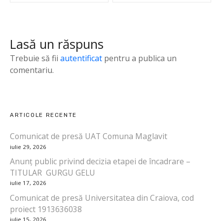
v
i
Lasă un răspuns
g
Trebuie să fii
autentificat
pentru a publica un
a
comentariu.
r
e
ARTICOLE RECENTE
î
Comunicat de presă UAT Comuna Maglavit
iulie 29, 2026
n
Anunț public privind decizia etapei de încadrare –
a
TITULAR GURGU GELU
iulie 17, 2026
r
Comunicat de presă Universitatea din Craiova, cod
proiect 1913636038
t
iulie 15, 2026