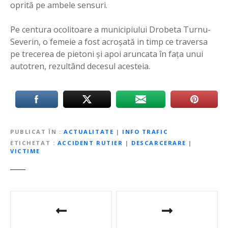
oprită pe ambele sensuri.
Pe centura ocolitoare a municipiului Drobeta Turnu-
Severin, o femeie a fost acroșată in timp ce traversa
pe trecerea de pietoni și apoi aruncata în fața unui
autotren, rezultând decesul acesteia.
PUBLICAT ÎN
ACTUALITATE
|
INFO TRAFIC
ETICHETAT
ACCIDENT RUTIER
|
DESCARCERARE
|
VICTIME
N
a