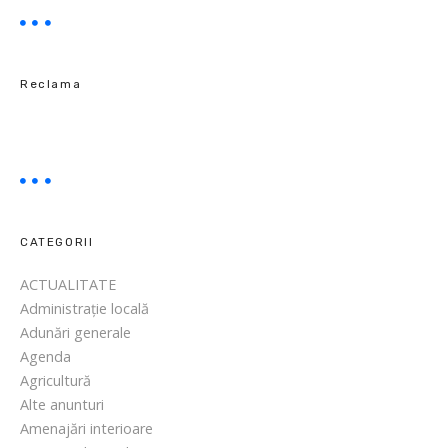
i
u
o
t
ă
n
a
Reclama
l
S
h
a
k
e
s
CATEGORII
p
ACTUALITATE
e
Administrație locală
a
Adunări generale
r
Agenda
e
Agricultură
2
Alte anunturi
0
Amenajări interioare
2