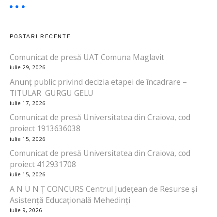
ș
i
l
POSTARI RECENTE
o
c
Comunicat de presă UAT Comuna Maglavit
a
iulie 29, 2026
l
Anunț public privind decizia etapei de încadrare –
i
TITULAR GURGU GELU
t
iulie 17, 2026
ă
Comunicat de presă Universitatea din Craiova, cod
ț
proiect 1913636038
i
iulie 15, 2026
l
Comunicat de presă Universitatea din Craiova, cod
e
proiect 412931708
m
iulie 15, 2026
e
A N U N Ț CONCURS Centrul Județean de Resurse și
t
Asistență Educațională Mehedinți
r
iulie 9, 2026
o