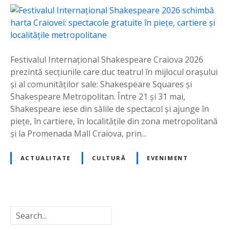
F
e
s
t
i
Festivalul Internațional Shakespeare Craiova 2026
v
prezintă secțiunile care duc teatrul în mijlocul orașului
a
și al comunităților sale: Shakespeare Squares și
l
Shakespeare Metropolitan. Între 21 și 31 mai,
u
Shakespeare iese din sălile de spectacol și ajunge în
l
piețe, în cartiere, în localitățile din zona metropolitană
I
și la Promenada Mall Craiova, prin...
n
t
ACTUALITATE
CULTURĂ
EVENIMENT
e
r
n
a
C
ț
a