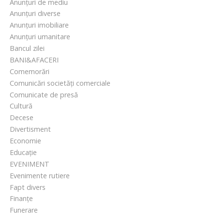
Anunțuri de mediu
6
Anunțuri diverse
s
Anunțuri imobiliare
c
Anunțuri umanitare
h
Bancul zilei
i
BANI&AFACERI
m
Comemorări
b
Comunicări societăți comerciale
ă
Comunicate de presă
h
Cultură
a
Decese
r
Divertisment
t
Economie
a
Educație
C
EVENIMENT
r
Evenimente rutiere
a
Fapt divers
i
Finanțe
o
Funerare
v