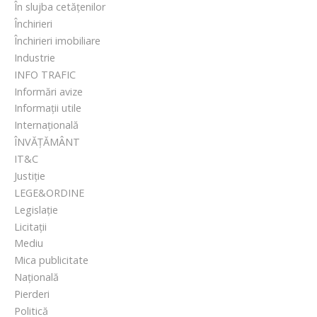
În slujba cetățenilor
e
Închirieri
i
Închirieri imobiliare
:
Industrie
s
INFO TRAFIC
p
Informări avize
e
Informații utile
c
Internațională
t
ÎNVĂȚĂMÂNT
a
IT&C
c
Justiție
o
LEGE&ORDINE
l
Legislație
e
Licitații
g
Mediu
r
Mica publicitate
a
Națională
t
Pierderi
u
Politică