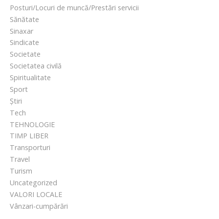
i
Posturi/Locuri de muncă/Prestări servicii
t
Sănătate
e
Sinaxar
î
Sindicate
n
Societate
p
Societatea civilă
i
Spiritualitate
e
Sport
ț
Știri
e
Tech
,
TEHNOLOGIE
c
TIMP LIBER
a
Transporturi
r
Travel
t
Turism
i
Uncategorized
e
VALORI LOCALE
r
Vânzari-cumpărări
e