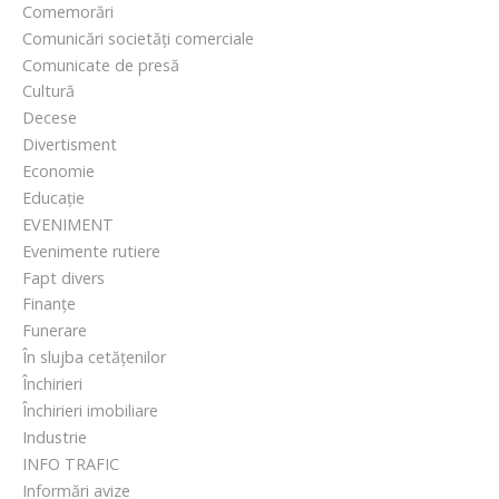
Comemorări
e
Comunicări societăți comerciale
n
Comunicate de presă
t
Cultură
r
Decese
u
Divertisment
a
Economie
d
Educație
o
EVENIMENT
l
Evenimente rutiere
e
Fapt divers
s
Finanțe
c
Funerare
e
În slujba cetățenilor
n
Închirieri
ț
Închirieri imobiliare
i
Industrie
INFO TRAFIC
Informări avize