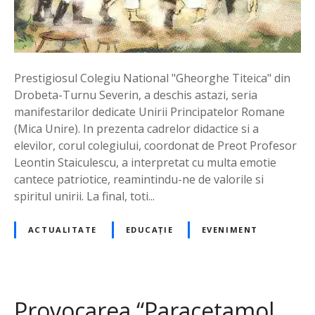
e
,
s
ă
r
Prestigiosul Colegiu National "Gheorghe Titeica" din
b
Drobeta-Turnu Severin, a deschis astazi, seria
a
manifestarilor dedicate Unirii Principatelor Romane
t
(Mica Unire). In prezenta cadrelor didactice si a
o
elevilor, corul colegiului, coordonat de Preot Profesor
r
Leontin Staiculescu, a interpretat cu multa emotie
i
cantece patriotice, reamintindu-ne de valorile si
t
spiritul unirii. La final, toti...
a
l
ACTUALITATE
EDUCAȚIE
EVENIMENT
a
C
o
l
Provocarea “Paracetamol
e