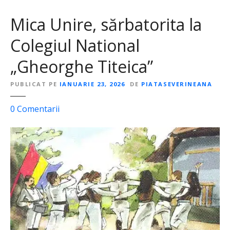
Mica Unire, sărbatorita la
Colegiul National
„Gheorghe Titeica”
PUBLICAT PE
IANUARIE 23, 2026
DE
PIATASEVERINEANA
l
0
Comentarii
a
M
i
c
a
U
n
i
r