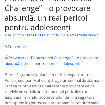
g
Challenge” – o provocare
i
u
absurdă, un real pericol
l
pentru adolescenți
N
a
PUBLICAT PE
FEBRUARIE 12, 2025
DE
PIATASEVERINEANA
t
i
l
0
Comentarii
o
a
n
P
a
r
l
o
„
v
Biroul Siguranța Școlară din cadrul Inspectoratului de
G
o
Poliție Județean Mehedinți trage un semnal de alarmă
h
c
în ceea ce privește cea mai recentă provocare de pe
e
a
rețelele de socializare. Fenomenul periculos care ia
o
r
amploare în rândul adolescenților din întreaga țară
r
e
presupune înghițirea de paracetamol în cantități mari,
g