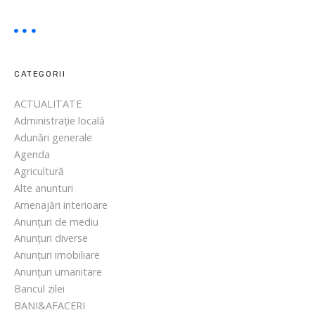
u
r
d
ă
,
CATEGORII
u
ACTUALITATE
n
Administrație locală
r
Adunări generale
e
Agenda
a
Agricultură
l
Alte anunturi
p
Amenajări interioare
e
Anunțuri de mediu
r
Anunțuri diverse
i
Anunțuri imobiliare
c
Anunțuri umanitare
o
Bancul zilei
l
BANI&AFACERI
p