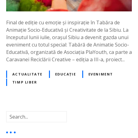
e
l
e
Final de ediție cu emoție și inspirație în Tabăra de
i
Animație Socio-Educativǎ și Creativitate de la Sibiu. La
d
începutul lunii iulie, orașul Sibiu a devenit gazda unui
e
eveniment cu totul special: Tabără de Animatie Socio-
-
Educativă, organizată de Asociația PlaYouth, ca parte a
a
Caravanei Reciclării Creative – ediția a III-a, proiect...
t
r
e
ACTUALITATE
EDUCAȚIE
EVENIMENT
i
TIMP LIBER
a
e
d
i
C
t
a
i
u
i
t