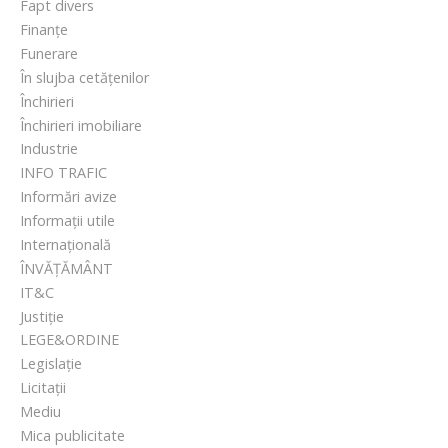
Fapt divers
Finanțe
Funerare
În slujba cetățenilor
Închirieri
Închirieri imobiliare
Industrie
INFO TRAFIC
Informări avize
Informații utile
Internațională
ÎNVĂȚĂMÂNT
IT&C
Justiție
LEGE&ORDINE
Legislație
Licitații
Mediu
Mica publicitate