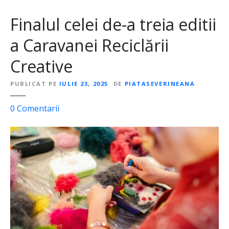
Finalul celei de-a treia editii
a Caravanei Reciclării
Creative
PUBLICAT PE
IULIE 23, 2025
DE
PIATASEVERINEANA
l
0
Comentarii
a
F
i
n
a
l
u
l
c