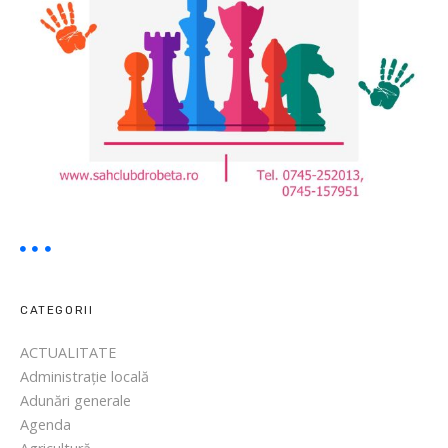
i
C
r
e
a
t
i
v
e
CATEGORII
ACTUALITATE
Administrație locală
Adunări generale
Agenda