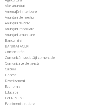
Agricultură
Alte anunturi
Amenajări interioare
Anunțuri de mediu
Anunțuri diverse
Anunțuri imobiliare
Anunțuri umanitare
Bancul zilei
BANI&AFACERI
Comemorări
Comunicări societăți comerciale
Comunicate de presă
Cultură
Decese
Divertisment
Economie
Educație
EVENIMENT
Evenimente rutiere