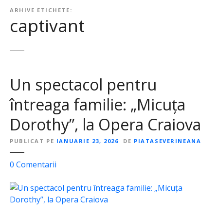
ARHIVE ETICHETE:
captivant
Un spectacol pentru
întreaga familie: „Micuța
Dorothy”, la Opera Craiova
PUBLICAT PE
IANUARIE 23, 2026
DE
PIATASEVERINEANA
l
0
Comentarii
a
U
n
s