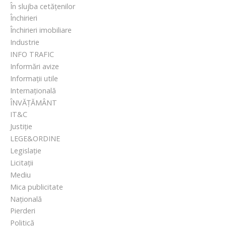
În slujba cetățenilor
Închirieri
Închirieri imobiliare
Industrie
INFO TRAFIC
Informări avize
Informații utile
Internațională
ÎNVĂȚĂMÂNT
IT&C
Justiție
LEGE&ORDINE
Legislație
Licitații
Mediu
Mica publicitate
Națională
Pierderi
Politică