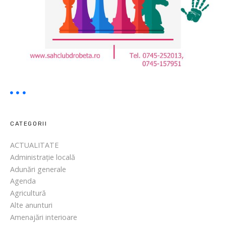
D
o
r
o
t
h
y
”
,
l
a
CATEGORII
O
ACTUALITATE
p
Administrație locală
e
Adunări generale
r
Agenda
a
Agricultură
C
Alte anunturi
r
Amenajări interioare
a