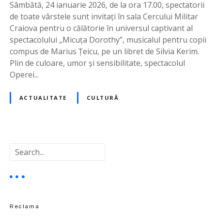
p
Sâmbătă, 24 ianuarie 2026, de la ora 17.00, spectatorii
e
de toate vârstele sunt invitați în sala Cercului Militar
c
Craiova pentru o călătorie în universul captivant al
t
spectacolului „Micuța Dorothy”, musicalul pentru copii
a
compus de Marius Țeicu, pe un libret de Silvia Kerim.
c
Plin de culoare, umor și sensibilitate, spectacolul
o
Operei...
l
p
ACTUALITATE
CULTURĂ
e
n
t
r
C
u
a
î
u
n
t
ă
t
r
Reclama
e