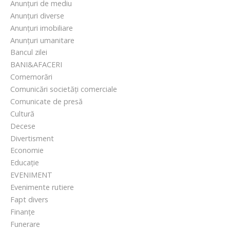
Anunțuri de mediu
i
Anunțuri diverse
o
Anunțuri imobiliare
v
Anunțuri umanitare
a
Bancul zilei
BANI&AFACERI
Comemorări
Comunicări societăți comerciale
Comunicate de presă
Cultură
Decese
Divertisment
Economie
Educație
EVENIMENT
Evenimente rutiere
Fapt divers
Finanțe
Funerare