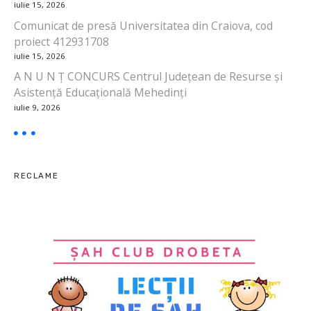
iulie 15, 2026
i
Comunicat de presă Universitatea din Craiova, cod
proiect 412931708
c
iulie 15, 2026
o
A N U N Ț CONCURS Centrul Județean de Resurse și
Asistență Educațională Mehedinți
l
iulie 9, 2026
e
RECLAME