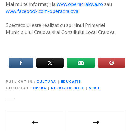
Mai multe informații la
www.operacraiova.ro
sau
www.facebook.com/operacraiova
Spectacolul este realizat cu sprijinul Primăriei
Municipiului Craiova și al Consiliului Local Craiova.
PUBLICAT ÎN
CULTURĂ
|
EDUCAȚIE
ETICHETAT
OPERA
|
REPREZENTATIE
|
VERDI
N
a