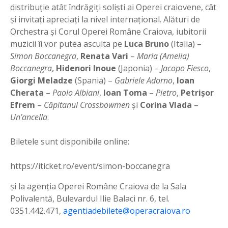
distribuție atât îndrăgiți soliști ai Operei craiovene, cât
și invitați apreciați la nivel internațional. Alături de
Orchestra și Corul Operei Române Craiova, iubitorii
muzicii îi vor putea asculta pe
Luca Bruno
(Italia) –
Simon Boccanegra
,
Renata Vari
–
Maria (Amelia)
Boccanegra
,
Hidenori Inoue
(Japonia) –
Jacopo Fiesco
,
Giorgi Meladze
(Spania) –
Gabriele Adorno
,
Ioan
Cherata
–
Paolo Albiani
,
Ioan Toma
–
Pietro
,
Petrișor
Efrem
–
Căpitanul Crossbowmen
şi
Corina Vlada
–
Un’ancella
.
Biletele sunt disponibile online:
https://iticket.ro/event/simon-boccanegra
și la agenția Operei Române Craiova de la Sala
Polivalentă, Bulevardul Ilie Balaci nr. 6, tel.
0351.442.471,
agentiadebilete@operacraiova.ro