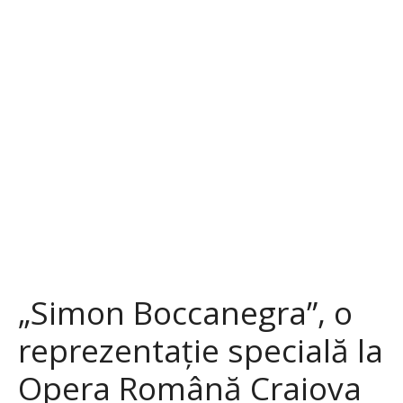
S
a
r
i
l
a
c
o
n
ț
i
n
u
t
„Simon Boccanegra”, o
reprezentație specială la
Opera Română Craiova