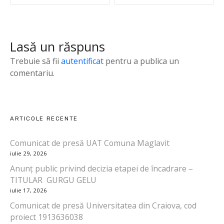
v
i
Lasă un răspuns
g
Trebuie să fii
autentificat
pentru a publica un
a
comentariu.
r
e
ARTICOLE RECENTE
î
Comunicat de presă UAT Comuna Maglavit
n
iulie 29, 2026
Anunț public privind decizia etapei de încadrare –
a
TITULAR GURGU GELU
iulie 17, 2026
r
Comunicat de presă Universitatea din Craiova, cod
t
proiect 1913636038