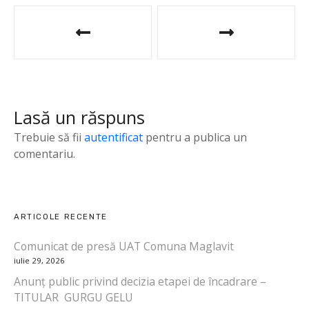
N
a
v
i
Lasă un răspuns
g
Trebuie să fii
autentificat
pentru a publica un
a
comentariu.
r
e
ARTICOLE RECENTE
î
Comunicat de presă UAT Comuna Maglavit
iulie 29, 2026
n
Anunț public privind decizia etapei de încadrare –
a
TITULAR GURGU GELU