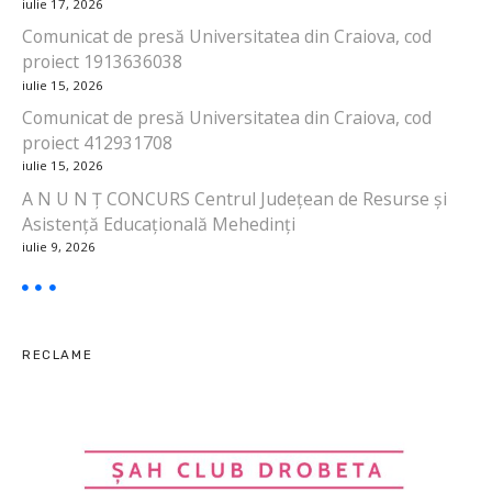
iulie 17, 2026
r
Comunicat de presă Universitatea din Craiova, cod
proiect 1913636038
t
iulie 15, 2026
i
Comunicat de presă Universitatea din Craiova, cod
proiect 412931708
c
iulie 15, 2026
o
A N U N Ț CONCURS Centrul Județean de Resurse și
Asistență Educațională Mehedinți
l
iulie 9, 2026
e
RECLAME