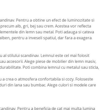
scandinav. Pentru a obtine un efect de luminozitate si
precum alb, gri, bej sau crem. Acestea vor reflecta
elementele din lemn sau metal. Poti adauga si cateva
lben, pentru a inveseli spatiul, dar fara a exagera.
 al stilului scandinav. Lemnul este cel mai folosit
sau accesorii. Alege piese de mobilier din lemn masiv,
i durabilitate. Poti combina lemnul cu metalul sau sticla,
a crea o atmosfera confortabila si cozy. Foloseste
uri din lana sau bumbac. Alege culori si modele care
scandinav. Pentru a beneficia de cat mai multa lumina