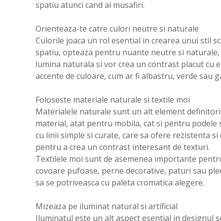
spatiu atunci cand ai musafiri.
Orienteaza-te catre culori neutre si naturale
Culorile joaca un rol esential in crearea unui stil 
spatiu, opteaza pentru nuante neutre si naturale, 
lumina naturala si vor crea un contrast placut cu 
accente de culoare, cum ar fi albastru, verde sau ga
Foloseste materiale naturale si textile moi
Materialele naturale sunt un alt element definitoriu
material, atat pentru mobila, cat si pentru podele 
cu linii simple si curate, care sa ofere rezistenta s
pentru a crea un contrast interesant de texturi.
Textilele moi sunt de asemenea importante pentru 
covoare pufoase, perne decorative, paturi sau pled
sa se potriveasca cu paleta cromatica alegere.
Mizeaza pe iluminat natural si artificial
Iluminatul este un alt aspect esential in designul 