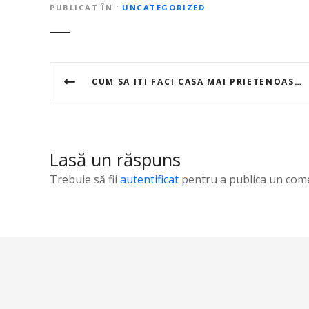
PUBLICAT ÎN
UNCATEGORIZED
N
CUM SA ITI FACI CASA MAI PRIETENOASA PENTRU ANIMALELE DE COMPANIE: SFATURI SI RECOMANDARI PENTRU A EVITA ACCIDENTELE SI DETERIORARILE
a
v
i
Lasă un răspuns
g
Trebuie să fii
autentificat
pentru a publica un come
a
r
e
î