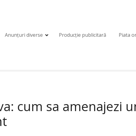
Anunțuri diverse
Producție publicitară
Piata o
ava: cum sa amenajezi 
nt