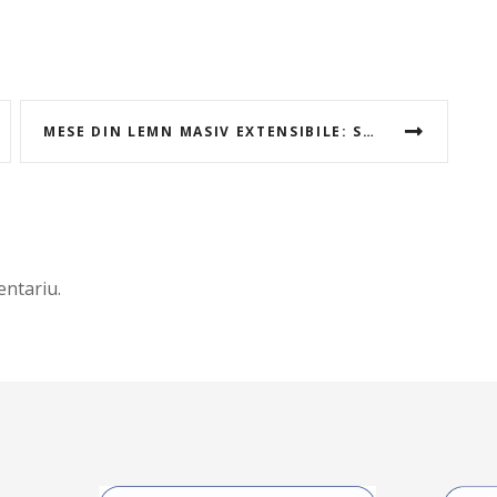
MESE DIN LEMN MASIV EXTENSIBILE: SOLUTIA IDEALA PENTRU SPATII MICI SAU OCAZII SPECIALE
ntariu.