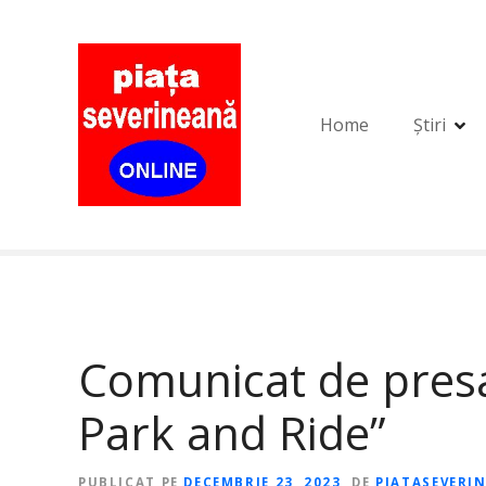
S
a
r
i
l
Home
Știri
a
c
o
n
ț
i
n
u
t
Comunicat de presa 
Park and Ride”
PUBLICAT PE
DECEMBRIE 23, 2023
DE
PIATASEVERI