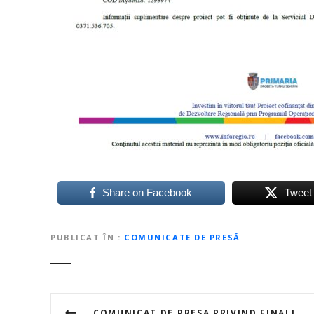
Share on Facebook
Tweet
PUBLICAT ÎN
COMUNICATE DE PRESĂ
N
COMUNICAT DE PRESA PRIVIND FINALIZAREA PROIECTULUI ”PARCARE PARK AND RIDE”