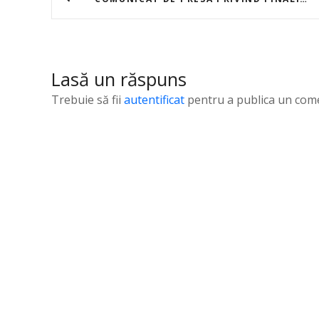
a
v
i
Lasă un răspuns
g
Trebuie să fii
autentificat
pentru a publica un come
a
r
e
î
n
a
r