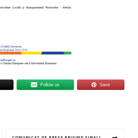
Follow us
Save
COMUNICAT DE PRESA PRIVIND FINALIZAREA PROIECTULUI ”PARCARE PARK AND RIDE”