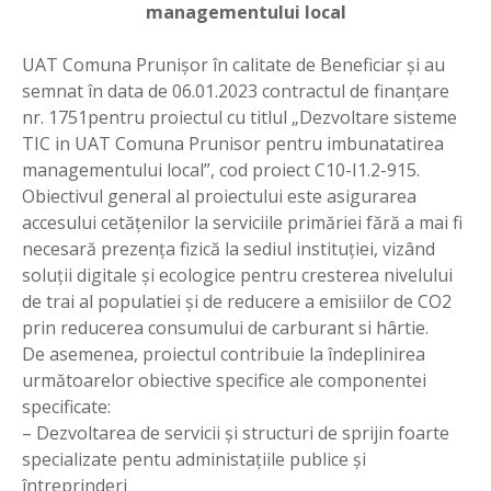
managementului local
UAT Comuna Prunișor în calitate de Beneficiar și au
semnat în data de 06.01.2023 contractul de finanțare
nr. 1751pentru proiectul cu titlul „Dezvoltare sisteme
TIC in UAT Comuna Prunisor pentru imbunatatirea
managementului local”, cod proiect C10-I1.2-915.
Obiectivul general al proiectului este asigurarea
accesului cetățenilor la serviciile primăriei fără a mai fi
necesară prezența fizică la sediul instituției, vizând
soluții digitale și ecologice pentru cresterea nivelului
de trai al populatiei și de reducere a emisiilor de CO2
prin reducerea consumului de carburant si hârtie.
De asemenea, proiectul contribuie la îndeplinirea
următoarelor obiective specifice ale componentei
specificate:
– Dezvoltarea de servicii și structuri de sprijin foarte
specializate pentu administațiile publice și
întreprinderi