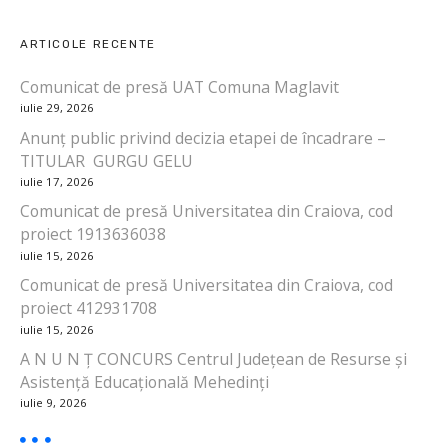
i
ARTICOLE RECENTE
g
Comunicat de presă UAT Comuna Maglavit
a
iulie 29, 2026
r
Anunț public privind decizia etapei de încadrare –
TITULAR GURGU GELU
e
iulie 17, 2026
Comunicat de presă Universitatea din Craiova, cod
î
proiect 1913636038
n
iulie 15, 2026
Comunicat de presă Universitatea din Craiova, cod
a
proiect 412931708
iulie 15, 2026
r
A N U N Ț CONCURS Centrul Județean de Resurse și
t
Asistență Educațională Mehedinți
iulie 9, 2026
i