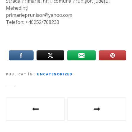
Strada Primariei nr.1, comuna Prunișor, județul
Mehedinți
primarieprunisor@yahoo.com
Telefon: +40252/708233
PUBLICAT ÎN
UNCATEGORIZED
N
a
v