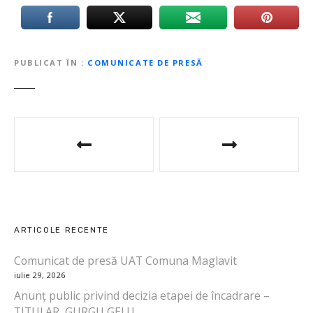
PUBLICAT ÎN
COMUNICATE DE PRESĂ
N
a
v
i
ARTICOLE RECENTE
g
Comunicat de presă UAT Comuna Maglavit
a
iulie 29, 2026
r
Anunț public privind decizia etapei de încadrare –
TITULAR GURGU GELU