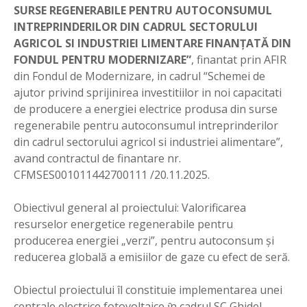
SURSE REGENERABILE PENTRU AUTOCONSUMUL
INTREPRINDERILOR DIN CADRUL SECTORULUI
AGRICOL SI INDUSTRIEI LIMENTARE FINANȚATĂ DIN
FONDUL PENTRU MODERNIZARE”
, finantat prin AFIR
din Fondul de Modernizare, in cadrul “Schemei de
ajutor privind sprijinirea investitiilor in noi capacitati
de producere a energiei electrice produsa din surse
regenerabile pentru autoconsumul intreprinderilor
din cadrul sectorului agricol si industriei alimentare”,
avand contractul de finantare nr.
CFMSES001011442700111 /20.11.2025.
Obiectivul general al proiectului: Valorificarea
resurselor energetice regenerabile pentru
producerea energiei „verzi”, pentru autoconsum și
reducerea globală a emisiilor de gaze cu efect de seră.
Obiectul proiectului îl constituie implementarea unei
centrale electrice fotovoltaice ı̂n cadrul SC Ghidel