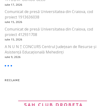
e
iulie 17, 2026
Comunicat de presă Universitatea din Craiova, cod
î
proiect 1913636038
n
iulie 15, 2026
Comunicat de presă Universitatea din Craiova, cod
a
proiect 412931708
iulie 15, 2026
r
A N U N Ț CONCURS Centrul Județean de Resurse și
t
Asistență Educațională Mehedinți
iulie 9, 2026
i
c
o
RECLAME
l
e