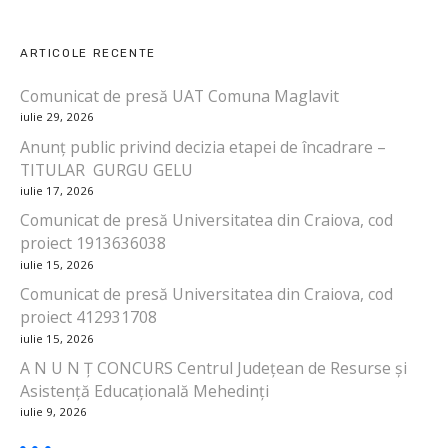
i
ARTICOLE RECENTE
g
Comunicat de presă UAT Comuna Maglavit
a
iulie 29, 2026
r
Anunț public privind decizia etapei de încadrare –
TITULAR GURGU GELU
e
iulie 17, 2026
Comunicat de presă Universitatea din Craiova, cod
î
proiect 1913636038
n
iulie 15, 2026
Comunicat de presă Universitatea din Craiova, cod
a
proiect 412931708
iulie 15, 2026
r
A N U N Ț CONCURS Centrul Județean de Resurse și
t
Asistență Educațională Mehedinți
iulie 9, 2026
i