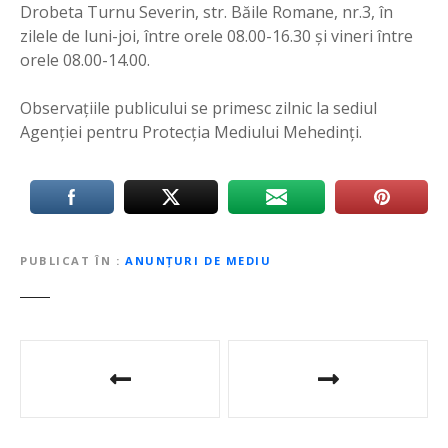
Drobeta Turnu Severin, str. Băile Romane, nr.3, în
zilele de luni-joi, între orele 08.00-16.30 și vineri între
orele 08.00-14.00.
Observaţiile publicului se primesc zilnic la sediul
Agenţiei pentru Protecţia Mediului Mehedinţi.
PUBLICAT ÎN
ANUNȚURI DE MEDIU
N
a
v