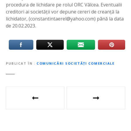
procedura de lichidare pe rolul ORC Vâlcea. Eventualii
creditori ai societății vor depune cereri de creanță la
lichidator, (
constantintaerel@yahoo.com
) până la data
de 20.02.2023.
PUBLICAT ÎN
COMUNICĂRI SOCIETĂȚI COMERCIALE
N
a
v
i