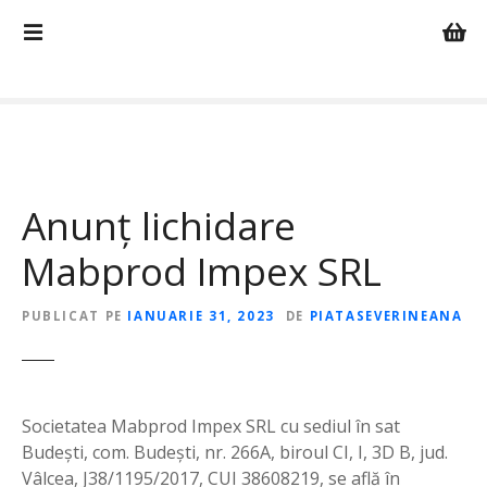
S
a
r
i
l
a
c
o
Anunț lichidare
n
ț
Mabprod Impex SRL
i
n
PUBLICAT PE
IANUARIE 31, 2023
DE
PIATASEVERINEANA
u
t
Societatea Mabprod Impex SRL cu sediul în sat
Budești, com. Budești, nr. 266A, biroul CI, I, 3D B, jud.
Vâlcea, J38/1195/2017, CUI 38608219, se află în