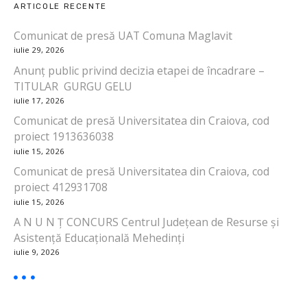
ARTICOLE RECENTE
g
Comunicat de presă UAT Comuna Maglavit
a
iulie 29, 2026
r
Anunț public privind decizia etapei de încadrare –
TITULAR GURGU GELU
e
iulie 17, 2026
Comunicat de presă Universitatea din Craiova, cod
î
proiect 1913636038
n
iulie 15, 2026
Comunicat de presă Universitatea din Craiova, cod
a
proiect 412931708
iulie 15, 2026
r
A N U N Ț CONCURS Centrul Județean de Resurse și
t
Asistență Educațională Mehedinți
iulie 9, 2026
i
c