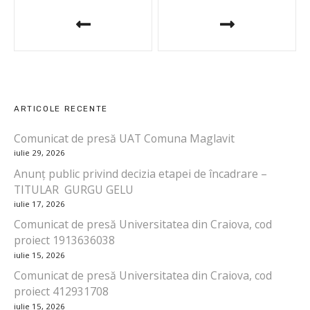
N
a
v
i
ARTICOLE RECENTE
g
Comunicat de presă UAT Comuna Maglavit
a
iulie 29, 2026
r
Anunț public privind decizia etapei de încadrare –
TITULAR GURGU GELU
e
iulie 17, 2026
Comunicat de presă Universitatea din Craiova, cod
î
proiect 1913636038
n
iulie 15, 2026
Comunicat de presă Universitatea din Craiova, cod
a
proiect 412931708
iulie 15, 2026