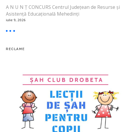
r
A N U N Ț CONCURS Centrul Județean de Resurse și
t
Asistență Educațională Mehedinți
iulie 9, 2026
i
c
o
RECLAME
l
e