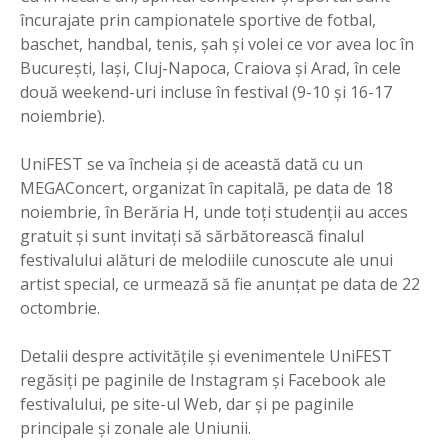
încurajate prin campionatele sportive de fotbal,
baschet, handbal, tenis, şah şi volei ce vor avea loc în
Bucureşti, Iaşi, Cluj-Napoca, Craiova şi Arad, în cele
două weekend-uri incluse în festival (9-10 şi 16-17
noiembrie).
UniFEST se va încheia şi de această dată cu un
MEGAConcert, organizat în capitală, pe data de 18
noiembrie, în Berăria H, unde toţi studenţii au acces
gratuit şi sunt invitaţi să sărbătorească finalul
festivalului alături de melodiile cunoscute ale unui
artist special, ce urmează să fie anunţat pe data de 22
octombrie.
Detalii despre activităţile şi evenimentele UniFEST
regăsiţi pe paginile de Instagram şi Facebook ale
festivalului, pe site-ul Web, dar şi pe paginile
principale şi zonale ale Uniunii.