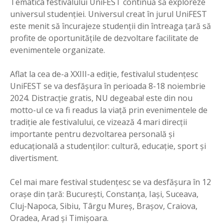
Tematica festivalului UniFEST continuă să exploreze
universul studenţiei. Universul creat în jurul UniFEST
este menit să încurajeze studenţii din întreaga ţară să
profite de oportunităţile de dezvoltare facilitate de
evenimentele organizate.
Aflat la cea de-a XXIII-a ediţie, festivalul studenţesc
UniFEST se va desfăşura în perioada 8-18 noiembrie
2024. Distracţie gratis, NU degeaba! este din nou
motto-ul ce va fi readus la viaţă prin evenimentele de
tradiţie ale festivalului, ce vizează 4 mari direcţii
importante pentru dezvoltarea personală şi
educaţională a studenţilor: cultură, educaţie, sport şi
divertisment.
Cel mai mare festival studenţesc se va desfăşura în 12
oraşe din ţară: Bucureşti, Constanţa, Iaşi, Suceava,
Cluj-Napoca, Sibiu, Târgu Mureş, Braşov, Craiova,
Oradea, Arad şi Timişoara.