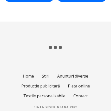
s
u
b
1
0
0
d
e
c
u
v
i
n
Home
Știri
Anunțuri diverse
t
e
Producție publicitară
Piata online
)
Textile personalizabile
Contact
PIATA SEVERINEANA 2026