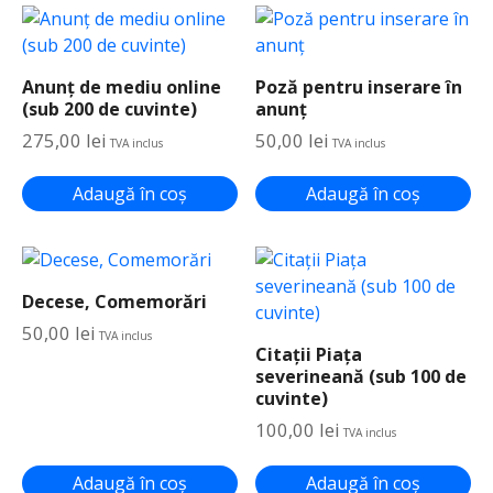
A
n
u
n
Anunț de mediu online
Poză pentru inserare în
ț
(sub 200 de cuvinte)
anunț
d
275,00
lei
50,00
lei
TVA inclus
TVA inclus
e
m
Adaugă în coș
Adaugă în coș
e
d
i
u
Decese, Comemorări
o
50,00
lei
TVA inclus
n
Citații Piața
l
severineană (sub 100 de
i
cuvinte)
n
100,00
lei
TVA inclus
e
(
Adaugă în coș
Adaugă în coș