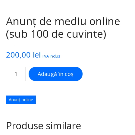
Anunț de mediu online
(sub 100 de cuvinte)
200,00
lei
TVA inclus
C
Adaugă în coș
a
n
t
i
Anunț online
t
a
t
Produse similare
e