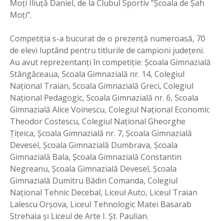
Moți Iliuță Daniel, de la Clubul Sportiv ”Școala de Șah
Moți”.
Competiția s-a bucurat de o prezență numeroasă, 70
de elevi luptând pentru titlurile de campioni județeni.
Au avut reprezentanți în competiție: Școala Gimnazială
Stângăceaua, Scoala Gimnazială nr. 14, Colegiul
Național Traian, Scoala Gimnazială Greci, Colegiul
Național Pedagogic, Scoala Gimnazială nr. 6, Scoala
Gimnazială Alice Voinescu, Colegiul Național Economic
Theodor Costescu, Colegiul Național Gheorghe
Țițeica, Școala Gimnazială nr. 7, Școala Gimnazială
Devesel, Școala Gimnazială Dumbrava, Școala
Gimnazială Bala, Școala Gimnazială Constantin
Negreanu, Școala Gimnazială Devesel, Școala
Gimnazială Dumitru Bădin Comanda, Colegiul
Național Tehnic Decebal, Liceul Auto, Liceul Traian
Lalescu Orșova, Liceul Tehnologic Matei Basarab
Strehaia și Liceul de Arte I. Șt. Paulian.