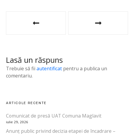
N
a
v
i
Lasă un răspuns
g
Trebuie să fii
autentificat
pentru a publica un
a
comentariu.
r
e
ARTICOLE RECENTE
î
Comunicat de presă UAT Comuna Maglavit
iulie 29, 2026
n
Anunț public privind decizia etapei de încadrare –