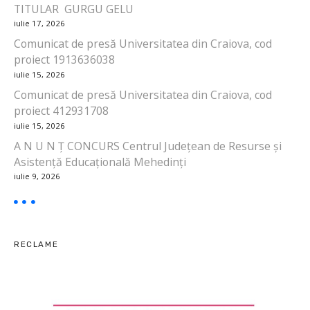
a
TITULAR GURGU GELU
iulie 17, 2026
r
Comunicat de presă Universitatea din Craiova, cod
proiect 1913636038
t
iulie 15, 2026
i
Comunicat de presă Universitatea din Craiova, cod
proiect 412931708
c
iulie 15, 2026
o
A N U N Ț CONCURS Centrul Județean de Resurse și
Asistență Educațională Mehedinți
l
iulie 9, 2026
e
RECLAME