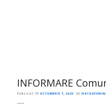
S
a
r
i
l
a
c
o
n
ț
i
n
u
t
INFORMARE Comuna 
PUBLICAT PE
OCTOMBRIE 7, 2025
DE
PIATASEVERI