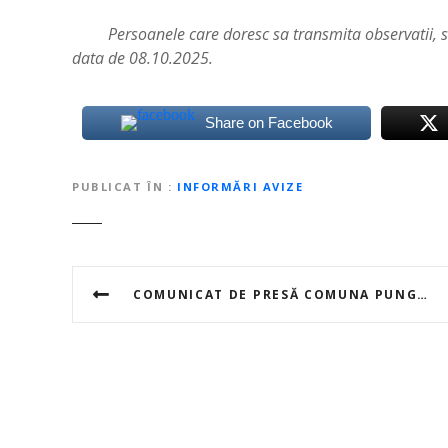
Persoanele care doresc sa transmita observatii, suge
data de 08.10.2025.
Share on Facebook
PUBLICAT ÎN
INFORMĂRI AVIZE
N
COMUNICAT DE PRESĂ COMUNA PUNGHINA
a
v
i
g