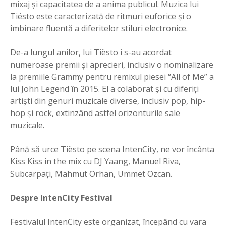
mixaj și capacitatea de a anima publicul. Muzica lui
Tiësto este caracterizată de ritmuri euforice și o
îmbinare fluentă a diferitelor stiluri electronice.
De-a lungul anilor, lui Tiësto i s-au acordat
numeroase premii și aprecieri, inclusiv o nominalizare
la premiile Grammy pentru remixul piesei “All of Me” a
lui John Legend în 2015. El a colaborat și cu diferiți
artiști din genuri muzicale diverse, inclusiv pop, hip-
hop și rock, extinzând astfel orizonturile sale
muzicale.
Până să urce Tiësto pe scena IntenCity, ne vor încânta
Kiss Kiss in the mix cu DJ Yaang, Manuel Riva,
Subcarpați, Mahmut Orhan, Ummet Ozcan.
Despre IntenCity Festival
Festivalul IntenCity este organizat, începând cu vara