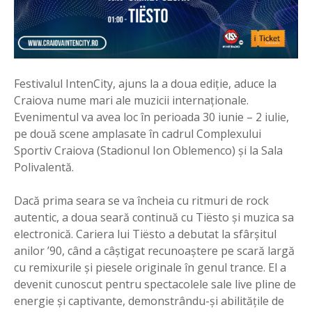
Festivalul IntenCity, ajuns la a doua ediție, aduce la
Craiova nume mari ale muzicii internaționale.
Evenimentul va avea loc în perioada 30 iunie – 2 iulie,
pe două scene amplasate în cadrul Complexului
Sportiv Craiova (Stadionul Ion Oblemenco) și la Sala
Polivalentă.
Dacă prima seara se va încheia cu ritmuri de rock
autentic, a doua seară continuă cu Tiësto și muzica sa
electronică. Cariera lui Tiësto a debutat la sfârșitul
anilor ’90, când a câștigat recunoaștere pe scară largă
cu remixurile și piesele originale în genul trance. El a
devenit cunoscut pentru spectacolele sale live pline de
energie și captivante, demonstrându-și abilitățile de