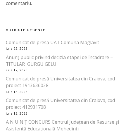
a
comentariu.
r
e
ARTICOLE RECENTE
î
Comunicat de presă UAT Comuna Maglavit
iulie 29, 2026
n
Anunț public privind decizia etapei de încadrare –
a
TITULAR GURGU GELU
iulie 17, 2026
r
Comunicat de presă Universitatea din Craiova, cod
proiect 1913636038
t
iulie 15, 2026
i
Comunicat de presă Universitatea din Craiova, cod
proiect 412931708
c
iulie 15, 2026
o
A N U N Ț CONCURS Centrul Județean de Resurse și
Asistență Educațională Mehedinți