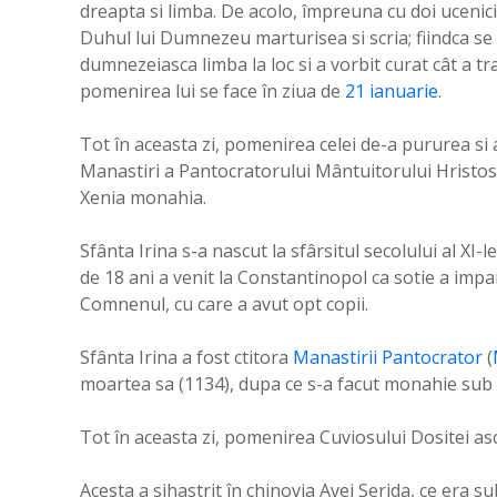
dreapta si limba. De acolo, împreuna cu doi ucenici ai
Duhul lui Dumnezeu marturisea si scria; fiindca se
dumnezeiasca limba la loc si a vorbit curat cât a tr
pomenirea lui se face în ziua de
21 ianuarie
.
Tot în aceasta zi, pomenirea celei de-a pururea si a 
Manastiri a Pantocratorului Mântuitorului Hristos,
Xenia monahia.
Sfânta Irina s-a nascut la sfârsitul secolului al XI-l
de 18 ani a venit la Constantinopol ca sotie a impara
Comnenul, cu care a avut opt copii.
Sfânta Irina a fost ctitora
Manastirii Pantocrator
(
moartea sa (1134), dupa ce s-a facut monahie sub
Tot în aceasta zi, pomenirea Cuviosului Dositei asc
Acesta a sihastrit în chinovia Avei Serida, ce era s