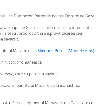
orului de Dumnezeu Parintele nostru Dorotei de Gaza.
ida, aproape de Gaza; iar mai în urma si-a întemeiat
îi ziceau „proorocul”, si a ispravit tacerea cea
a savârsit.
rintelui Macarie de la
Simonos-Petras (Muntele Atos)
.
 in
Filocalia
româneasca.
ateasa, care cu pace s-a savârsit.
Sinaxarul parintelui Macarie de la manastirea
 nostru Serida, egumenul Manastirii din Gaza care cu