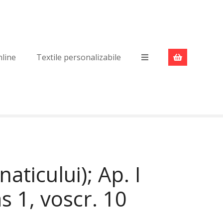
nline
Textile personalizabile
aticului); Ap. I
as 1, voscr. 10