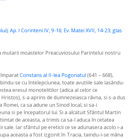
a mutarii moastelor Preacuviosului Parintelui nostru
i împarat
Constans al II-lea Pogonatul
(641 – 668),
obindu-se cu întelepciunea, toate avutiile sale lasându-
stea eresul monotelitilor (adica al celor ce
Hristos), s-a aprins de dumnezeiasca râvna, si s-a dus
 Romei, ca sa adune un Sinod local, si sa-i
na si pe începatorul lui. Si a alcatuit Sfântul Martin
stiintat de aceasta, a trimis ca sa-l aduca în cetatea
ii sale. Iar sfântul pe ereticii ce se adunasera acolo i-a
Dupa aceasta a fost izgonit în Tracia, taindu-i-se mâna