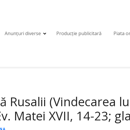
Anunțuri diverse
Producție publicitară
Piata o
Rusalii (Vindecarea lun
Ev. Matei XVII, 14-23; gl
ANA