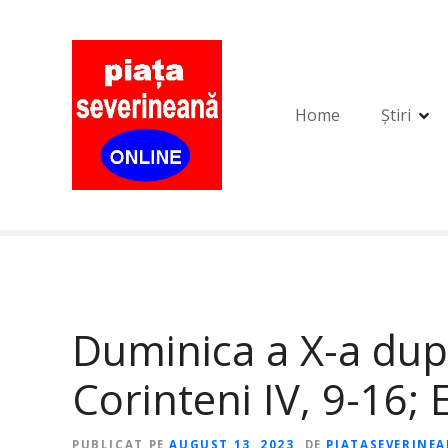
S
a
r
i
l
Home
Știri
a
c
o
n
ț
i
n
u
t
Duminica a X-a după 
Corinteni IV, 9-16; 
PUBLICAT PE
AUGUST 13, 2023
DE
PIATASEVERINE