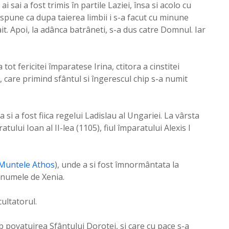
 sai a fost trimis în partile Laziei, însa si acolo cu
 spune ca dupa taierea limbii i s-a facut cu minune
ait. Apoi, la adânca batrâneti, s-a dus catre Domnul. Iar
tot fericitei împaratese Irina, ctitora a cinstitei
 care primind sfântul si îngerescul chip s-a numit
ea si a fost fiica regelui Ladislau al Ungariei. La vârsta
tului Ioan al II-lea (1105), fiul împaratului Alexis I
Muntele Athos
), unde a si fost îmnormântata la
 numele de Xenia.
ultatorul.
ub povatuirea Sfântului Dorotei, si care cu pace s-a