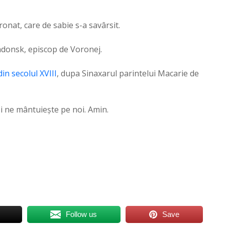
onat, care de sabie s-a savârsit.
adonsk, episcop de Voronej.
in secolul XVIII
, dupa Sinaxarul parintelui Macarie de
şi ne mântuieşte pe noi. Amin.
Follow us
Save