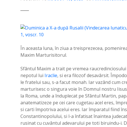
În aceasta luna, în ziua a treisprezecea, pomenire
Maxim Marturisitorul.
Sfântul Maxim a trait pe vremea raucredinciosulu
nepotul lui
Iraclie
, si era filozof desavârsit. Împod
le fratelui sau, s-a facut monah. Iar vazând cum cre
marturisesc o singura voie în Domnul nostru Iisus 
la Roma, unde a înduplecat pe Sfântul Martin, papa
anatematizeze pe cei care cugetau acel eres, împreu
si carti împotriva acelui eres. Iar împaratul fiind în
Constantinopolului, si l-a înfatisat înaintea judecat
rusinat cu cuvântul adevarului pe toti biruindu-i. 