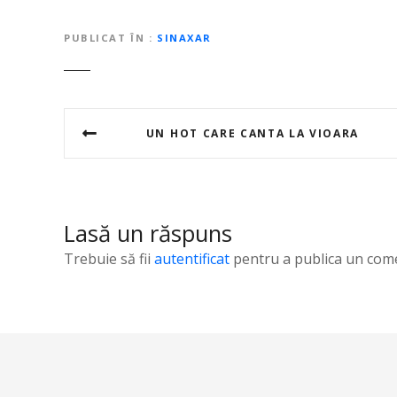
PUBLICAT ÎN
SINAXAR
N
UN HOT CARE CANTA LA VIOARA
a
v
i
Lasă un răspuns
g
Trebuie să fii
autentificat
pentru a publica un come
a
r
e