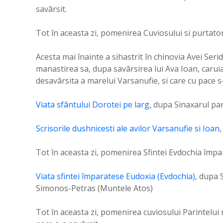
savârsit.
Tot în aceasta zi, pomenirea Cuviosului si purtat
Acesta mai înainte a sihastrit în chinovia Avei Ser
manastirea sa, dupa savârsirea lui Ava Ioan, caruia 
desavârsita a marelui Varsanufie, si care cu pace s-
Viata sfântului Dorotei pe larg
, dupa Sinaxarul pa
Scrisorile dushnicesti ale avilor Varsanufie si Ioan
,
Tot în aceasta zi, pomenirea Sfintei Evdochia împar
Viata sfintei împaratese Eudoxia (Evdochia)
, dupa 
Simonos-Petras (Muntele Atos)
Tot în aceasta zi, pomenirea cuviosului Parintelui