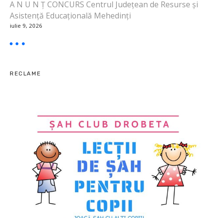
A N U N Ț CONCURS Centrul Județean de Resurse și
t
Asistență Educațională Mehedinți
iulie 9, 2026
i
c
o
RECLAME
l
e