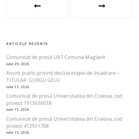
a
v
i
ARTICOLE RECENTE
g
Comunicat de presă UAT Comuna Maglavit
a
iulie 29, 2026
r
Anunț public privind decizia etapei de încadrare –
TITULAR GURGU GELU
e
iulie 17, 2026
Comunicat de presă Universitatea din Craiova, cod
î
proiect 1913636038
n
iulie 15, 2026
Comunicat de presă Universitatea din Craiova, cod
a
proiect 412931708
iulie 15, 2026
r