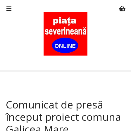
S
a
r
i
l
a
c
o
n
ț
i
n
u
t
Comunicat de presă
început proiect comuna
Galicea Mare