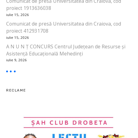
Comunicat de presă Universitatea din Craiova, cod
proiect 1913636038
t
iulie 15, 2026
i
Comunicat de presă Universitatea din Craiova, cod
proiect 412931708
c
iulie 15, 2026
o
A N U N Ț CONCURS Centrul Județean de Resurse și
Asistență Educațională Mehedinți
l
iulie 9, 2026
e
RECLAME