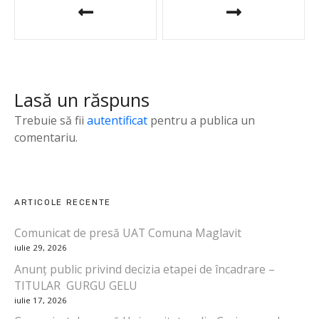
a
v
i
Lasă un răspuns
g
Trebuie să fii
autentificat
pentru a publica un
a
comentariu.
r
e
ARTICOLE RECENTE
î
Comunicat de presă UAT Comuna Maglavit
iulie 29, 2026
n
Anunț public privind decizia etapei de încadrare –
a
TITULAR GURGU GELU
iulie 17, 2026
r