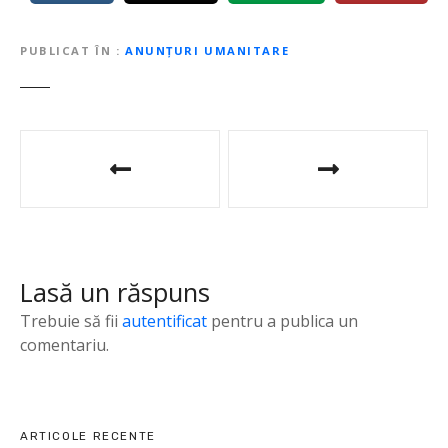
PUBLICAT ÎN
ANUNȚURI UMANITARE
N
a
v
i
Lasă un răspuns
g
Trebuie să fii
autentificat
pentru a publica un
a
comentariu.
r
e
ARTICOLE RECENTE