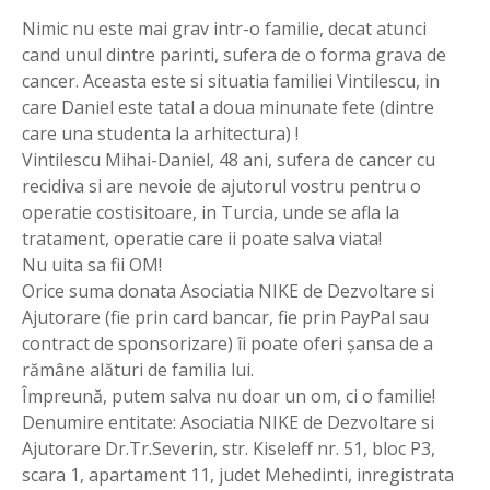
Nimic nu este mai grav intr-o familie, decat atunci
cand unul dintre parinti, sufera de o forma grava de
cancer. Aceasta este si situatia familiei Vintilescu, in
care Daniel este tatal a doua minunate fete (dintre
care una studenta la arhitectura) !
Vintilescu Mihai-Daniel, 48 ani, sufera de cancer cu
recidiva si are nevoie de ajutorul vostru pentru o
operatie costisitoare, in Turcia, unde se afla la
tratament, operatie care ii poate salva viata!
Nu uita sa fii OM!
Orice suma donata Asociatia NIKE de Dezvoltare si
Ajutorare (fie prin card bancar, fie prin PayPal sau
contract de sponsorizare) îi poate oferi șansa de a
rămâne alături de familia lui.
Împreună, putem salva nu doar un om, ci o familie!
Denumire entitate: Asociatia NIKE de Dezvoltare si
Ajutorare Dr.Tr.Severin, str. Kiseleff nr. 51, bloc P3,
scara 1, apartament 11, judet Mehedinti, inregistrata