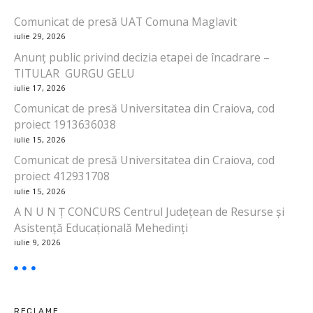
î
Comunicat de presă UAT Comuna Maglavit
iulie 29, 2026
n
Anunț public privind decizia etapei de încadrare –
a
TITULAR GURGU GELU
iulie 17, 2026
r
Comunicat de presă Universitatea din Craiova, cod
proiect 1913636038
t
iulie 15, 2026
i
Comunicat de presă Universitatea din Craiova, cod
proiect 412931708
c
iulie 15, 2026
o
A N U N Ț CONCURS Centrul Județean de Resurse și
Asistență Educațională Mehedinți
l
iulie 9, 2026
e
RECLAME