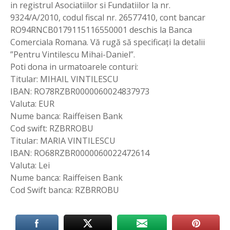
in registrul Asociatiilor si Fundatiilor la nr.
9324/A/2010, codul fiscal nr. 26577410, cont bancar
RO94RNCB0179115116550001 deschis la Banca
Comerciala Romana. Vă rugă să specificați la detalii
”Pentru Vintilescu Mihai-Daniel”.
Poti dona in urmatoarele conturi:
Titular: MIHAIL VINTILESCU
IBAN: RO78RZBR0000060024837973
Valuta: EUR
Nume banca: Raiffeisen Bank
Cod swift: RZBRROBU
Titular: MARIA VINTILESCU
IBAN: RO68RZBR0000060022472614
Valuta: Lei
Nume banca: Raiffeisen Bank
Cod Swift banca: RZBRROBU